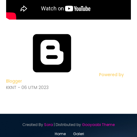
Powered by
Blogger
KKNT - 06 UTM 2023
Created By
Sora
| Distributed by
Gooyaabi Theme
Home
Galeri